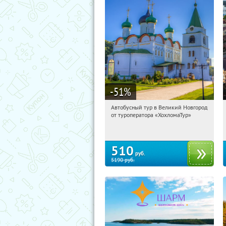
-51
%
Автобусный тур в Великий Новгород
07:18:53
Купили:
2
от туроператора «ХохломаТур»
Сенная площадь
510
руб.
5190
руб.