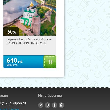
-50
%
1-дневный тур «Псков — Изборск —
07:18:53
Купили:
12
Печоры» от компании «Шарм»
Достоевская
640
руб.
5100
руб.
такты
Мы в Соцсетях
si@kupikupon.ru
аться с нами