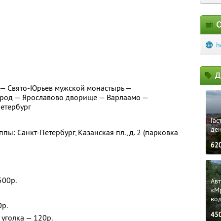
О
h
Д
 — Свято-Юрьев мужской монастырь —
род — Ярославово дворище — Варлаамо —
Петербург
Гас
ден
пы: Санкт-Петербург, Казанская пл., д. 2 (парковка
62
500р.
Ав
«М
во
0р.
45
уголка — 120р.