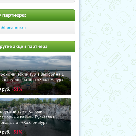
 партнере:
ohlomatour.ru
ругие акции партнера
трономический тур в Выборг на 1
ь от туроператора «ХохломаТур»
0
руб.
-51%
тобусный тур в Карелию
раморный каньон Рускеала и
допады» от «ХохломаТур»
0
руб.
-51%