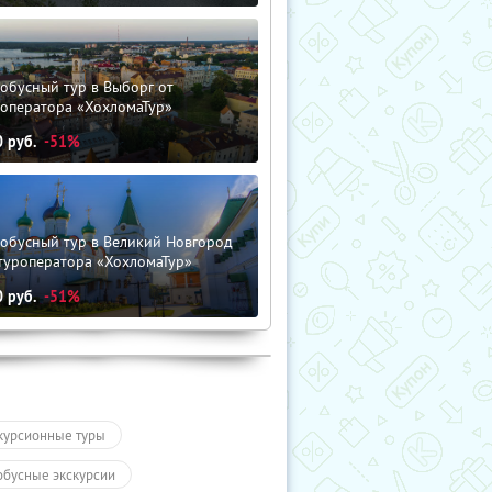
обусный тур в Выборг от
роператора «ХохломаТур»
0
руб.
-51%
тобусный тур в Великий Новгород
туроператора «ХохломаТур»
0
руб.
-51%
курсионные туры
обусные экскурсии