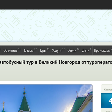
1
31
27
13
12
16
7
Обучение
Товары
Туры
Услуги
Отели
Дети
Промокоды
автобусный тур в Великий Новгород от туроперат
Купил
Цена