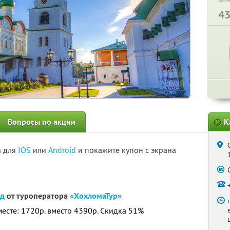
4
Вопросы по акции
К
а для
IOS
или
Android
и покажите купон с экрана
од
от туроператора
«ХохломаТур»
месте: 1720р. вместо 4390р. Скидка 51%