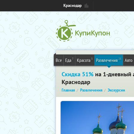
Краснодар
7
3
25
Все
Еда
Красота
Развлечения
Авто
Скидка 51%
на 1-дневный 
Краснодар
Главная
Развлечения
Экскурсии