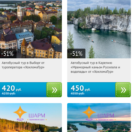
-51
%
-51
%
Автобусный тур в Выборг от
Автобусный тур в Карелию
07:18:53
Купили:
9
07:18:53
Купили:
24
туроператора «ХохломаТур»
«Мраморный каньон Рускеала и
Сенная площадь
Сенная площадь
водопады» от «ХохломаТур»
420
450
руб.
руб.
4230
руб.
4550
руб.