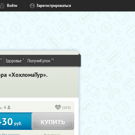
Войти
Зарегистрироваться
49
3
86
Здоровье
ПолучиКупон
ора «ХохломаТур».
4
(103)
и:
430
КУПИТЬ
руб.
 без скидки: