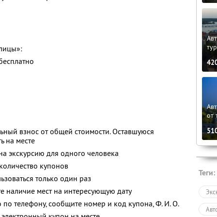
Авт
ту
лицы»:
 бесплатно
42
Ав
от 
51
ьный взнос от общей стоимости. Оставшуюся
ь на месте
 на экскурсию для одного человека
количество купонов
Теги:
зоваться только один раз
е наличие мест на интересующую дату
Экс
о по телефону, сообщите номер и код купона,
Ф. И. О.
Авт
 электронный купон на месте