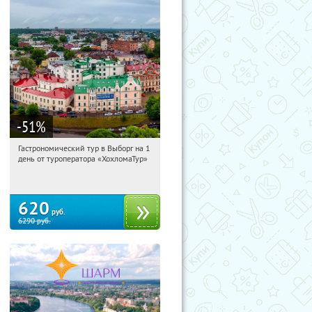
-51
%
Гастрономический тур в Выборг на 1
07:18:53
Купили:
5
день от туроператора «ХохломаТур»
Сенная площадь
620
руб.
6290
руб.