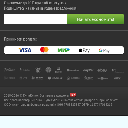
Сэкономьте до 90% при любых покупках
Подпишитесь на самые выгодные предложения
Принимаем к оплате:
2010-2026 © КупиКупон. Все права защищены.
Все права на товарный знак "КупиКупон" и на сайт www.kupikupon.ru принадлежат
OOO «Агентство цифровых решений» ИНН 7705523387, ОГРН 1127747063212