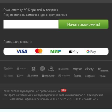
Сэкономьте до 90% при любых покупках
Подпишитесь на самые выгодные предложения
Принимаем к оплате:
2010-2026 © КупиКупон. Все права защищены.
Все права на товарный знак "КупиКупон" и на сайт www.kupikupon.ru принадлежат
OOO «Агентство цифровых решений» ИНН 7705523387, ОГРН 1127747063212