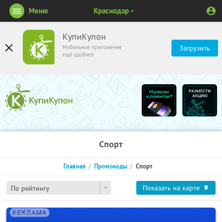
Меню
Краснодар
КупиКупон
Мобильное приложение
Загрузить
ещё удобнее
Спорт
Главная
Промокоды
Спорт
Показать на карте
По рейтингу