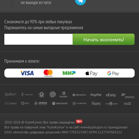
не выходя из чата:
Сэкономьте до 90% при любых покупках
Подпишитесь на самые выгодные предложения
Принимаем к оплате:
2010-2026 © КупиКупон. Все права защищены.
Все права на товарный знак "КупиКупон" и на сайт www.kupikupon.ru принадлежат
OOO «Агентство цифровых решений» ИНН 7705523387, ОГРН 1127747063212