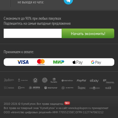
не выходя из чата:
Сэкономьте до 90% при любых покупках
Подпишитесь на самые выгодные предложения
Принимаем к оплате:
2010-2026 © КупиКупон. Все права защищены.
Все права на товарный знак "КупиКупон" и на сайт www.kupikupon.ru принадлежат
OOO «Агентство цифровых решений» ИНН 7705523387, ОГРН 1127747063212