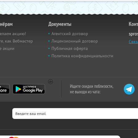
тнёрам
Документы
Кон
елаем акцию!
Агентский договор
spro
е, как Вебмастер
Лицензионный договор
Связ
е акции
Публичная оферта
Политика конфиденциальности
Ищите скидки поблизости,
не выходя из чата: