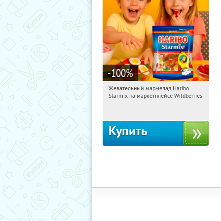
-100
%
Жевательный мармелад Haribo
14:42:13
Получили:
612
Starmix на маркетплейсе Wildberries
Россия
Купить