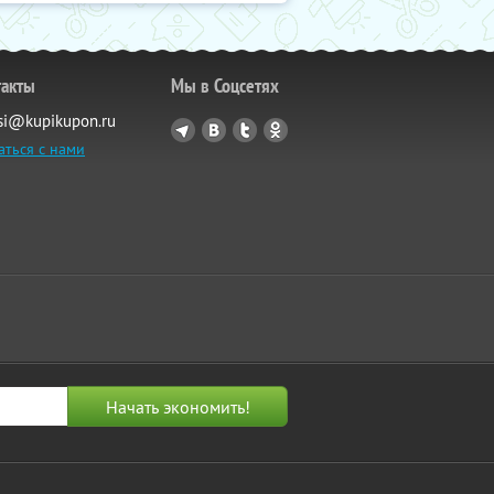
такты
Мы в Соцсетях
si@kupikupon.ru
аться с нами