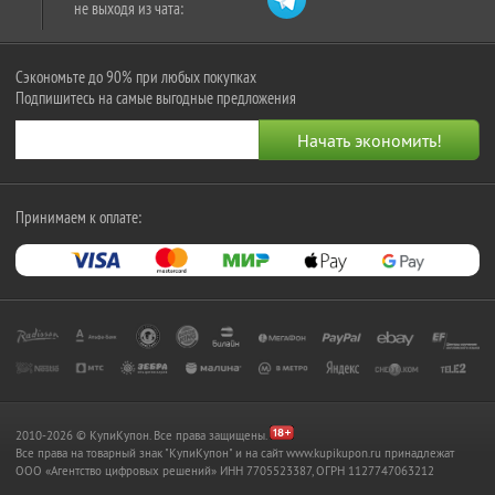
не выходя из чата:
Сэкономьте до 90% при любых покупках
Подпишитесь на самые выгодные предложения
Принимаем к оплате:
2010-2026 © КупиКупон. Все права защищены.
Все права на товарный знак "КупиКупон" и на сайт www.kupikupon.ru принадлежат
OOO «Агентство цифровых решений» ИНН 7705523387, ОГРН 1127747063212