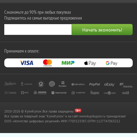
Сэкономьте до 90% при любых покупках
Подпишитесь на самые выгодные предложения
Принимаем к оплате:
2010-2026 © КупиКупон. Все права защищены.
Все права на товарный знак "КупиКупон" и на сайт www.kupikupon.ru принадлежат
OOO «Агентство цифровых решений» ИНН 7705523387, ОГРН 1127747063212