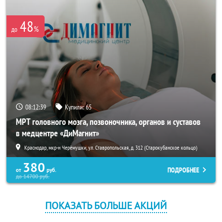
48
%
до
08:12:39
Купили:
65
МРТ головного мозга, позвоночника, органов и суставов
в медцентре «ДиМагнит»
Краснодар, мкр-н Черёмушки, ул. Ставропольская, д. 312 (Старокубанское кольцо)
380
ПОДРОБНЕЕ
от
руб.
до
14700
руб.
ПОКАЗАТЬ БОЛЬШЕ АКЦИЙ