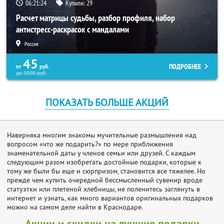
06:21:23
Купили:
29
Расчет матрицы судьбы, разбор профиля, набор
антистресс-раскрасок с мандалами
Россия
45
ПОДРОБНЕЕ
от
руб.
до
3900
руб.
ПОКАЗАТЬ БОЛЬШЕ АКЦИЙ
Наверняка многим знакомы мучительные размышления над
вопросом «что же подарить?» по мере приближения
знаменательной даты у членов семьи или друзей. С каждым
следующим разом изобретать достойные подарки, которые к
тому же были бы еще и сюрпризом, становится все тяжелее. Но
прежде чем купить очередной бессмысленный сувенир вроде
статуэтки или плетеной хлебницы, не поленитесь заглянуть в
интернет и узнать, как много вариантов оригинальных подарков
можно на самом деле найти в Краснодаре.
Акции и скидки на лучшие подарки