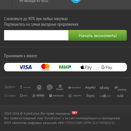
не выходя из чата:
Сэкономьте до 90% при любых покупках
Подпишитесь на самые выгодные предложения
Принимаем к оплате:
2010-2026 © КупиКупон. Все права защищены.
Все права на товарный знак "КупиКупон" и на сайт www.kupikupon.ru принадлежат
OOO «Агентство цифровых решений» ИНН 7705523387, ОГРН 1127747063212