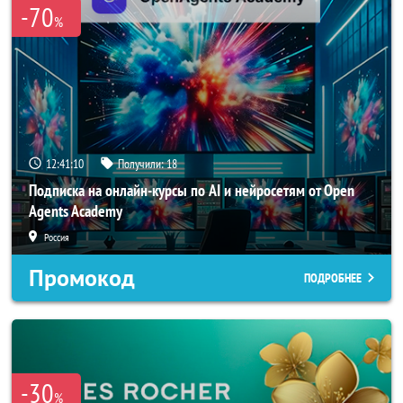
-70
%
12:41:08
Получили:
18
Подписка на онлайн-курсы по AI и нейросетям от Open
Agents Academy
Россия
Промокод
ПОДРОБНЕЕ
-30
%