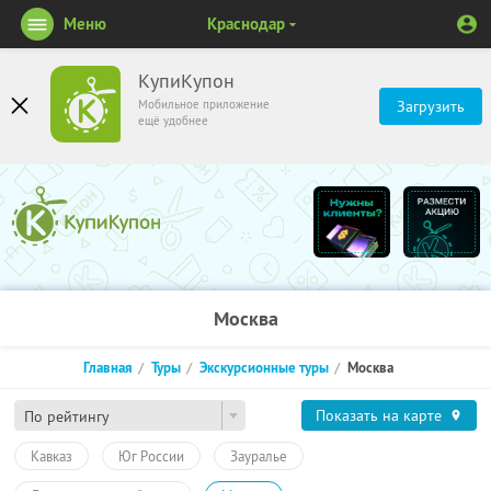
Меню
Краснодар
КупиКупон
Мобильное приложение
Загрузить
ещё удобнее
Москва
Главная
Туры
Экскурсионные туры
Москва
Показать на карте
По рейтингу
Кавказ
Юг России
Зауралье