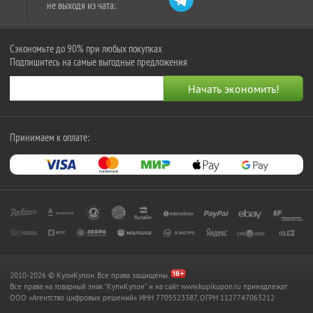
не выходя из чата:
Сэкономьте до 90% при любых покупках
Подпишитесь на самые выгодные предложения
Принимаем к оплате:
2010-2026 © КупиКупон. Все права защищены.
Все права на товарный знак "КупиКупон" и на сайт www.kupikupon.ru принадлежат
OOO «Агентство цифровых решений» ИНН 7705523387, ОГРН 1127747063212