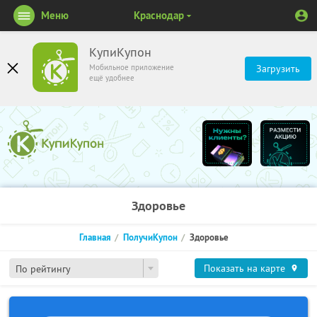
Меню
Краснодар
КупиКупон
Мобильное приложение
Загрузить
ещё удобнее
Здоровье
Главная
ПолучиКупон
Здоровье
Показать на карте
По рейтингу