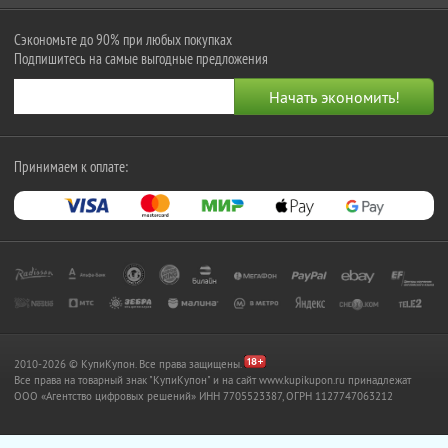
Сэкономьте до 90% при любых покупках
Подпишитесь на самые выгодные предложения
Принимаем к оплате:
2010-2026 © КупиКупон. Все права защищены.
Все права на товарный знак "КупиКупон" и на сайт www.kupikupon.ru принадлежат
OOO «Агентство цифровых решений» ИНН 7705523387, ОГРН 1127747063212