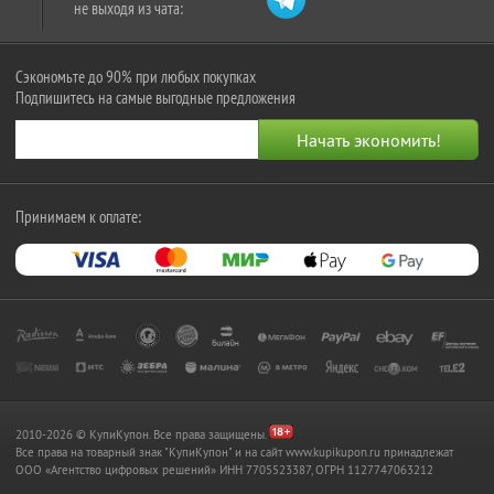
не выходя из чата:
Сэкономьте до 90% при любых покупках
Подпишитесь на самые выгодные предложения
Принимаем к оплате:
2010-2026 © КупиКупон. Все права защищены.
Все права на товарный знак "КупиКупон" и на сайт www.kupikupon.ru принадлежат
OOO «Агентство цифровых решений» ИНН 7705523387, ОГРН 1127747063212