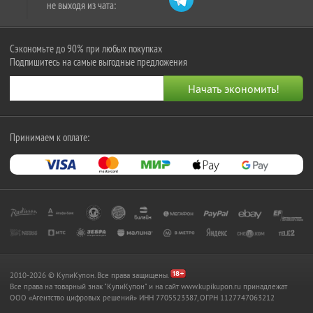
не выходя из чата:
Сэкономьте до 90% при любых покупках
Подпишитесь на самые выгодные предложения
Принимаем к оплате:
2010-2026 © КупиКупон. Все права защищены.
Все права на товарный знак "КупиКупон" и на сайт www.kupikupon.ru принадлежат
OOO «Агентство цифровых решений» ИНН 7705523387, ОГРН 1127747063212