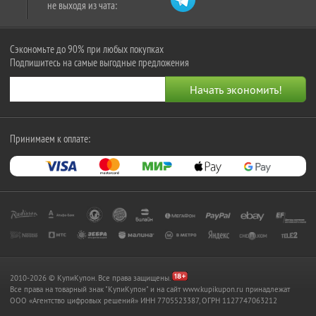
не выходя из чата:
Сэкономьте до 90% при любых покупках
Подпишитесь на самые выгодные предложения
Принимаем к оплате:
2010-2026 © КупиКупон. Все права защищены.
Все права на товарный знак "КупиКупон" и на сайт www.kupikupon.ru принадлежат
OOO «Агентство цифровых решений» ИНН 7705523387, ОГРН 1127747063212