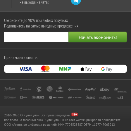
не выходя из чата:
Сэкономьте до 90% при любых покупках
Подпишитесь на самые выгодные предложения
Принимаем к оплате:
2010-2026 © КупиКупон. Все права защищены.
Все права на товарный знак "КупиКупон" и на сайт www.kupikupon.ru принадлежат
OOO «Агентство цифровых решений» ИНН 7705523387, ОГРН 1127747063212