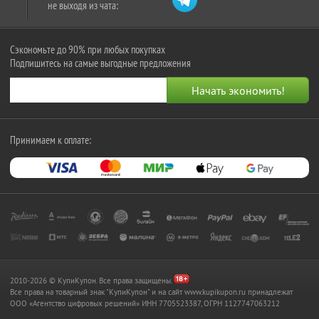
не выходя из чата:
Сэкономьте до 90% при любых покупках
Подпишитесь на самые выгодные предложения
Принимаем к оплате:
2010-2026 © КупиКупон. Все права защищены.
Все права на товарный знак "КупиКупон" и на сайт www.kupikupon.ru принадлежат
OOO «Агентство цифровых решений» ИНН 7705523387, ОГРН 1127747063212