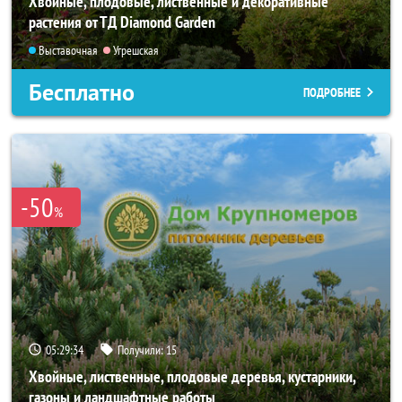
Хвойные, плодовые, лиственные и декоративные
растения от ТД Diamond Garden
Выставочная
Угрешская
Бесплатно
ПОДРОБНЕЕ
-50
%
05:29:32
Получили:
15
Хвойные, лиственные, плодовые деревья, кустарники,
газоны и ландшафтные работы