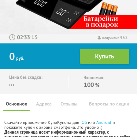
432
:
:
Получили:
0
руб.
Цена без скидки:
Экономия:
∞
100
%
Основное
Адреса
Отзывы
Вопросы по акции
Скачайте приложение КупиКупона для
IOS
или
Android
и
покажите купон с экрана смартфона. Это удобно :)
Данная страница носит информационный характер, с