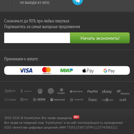
не выходя из чата:
Сэкономьте до 90% при любых покупках
Подпишитесь на самые выгодные предложения
Принимаем к оплате:
2010-2026 © КупиКупон. Все права защищены.
Все права на товарный знак "КупиКупон" и на сайт www.kupikupon.ru принадлежат
OOO «Агентство цифровых решений» ИНН 7705523387, ОГРН 1127747063212