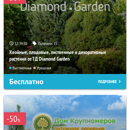
12:39:48
Получили:
15
Хвойные, плодовые, лиственные и декоративные
растения от ТД Diamond Garden
Выставочная
Угрешская
Бесплатно
ПОДРОБНЕЕ
-50
%