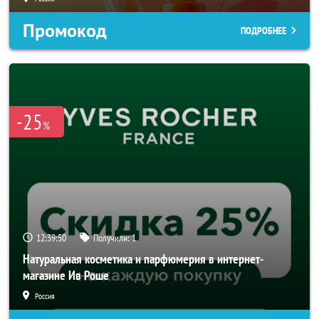
Промокод
ПОДРОБНЕЕ
-25
%
12:39:48
Получили:
1
Натуральная косметика и парфюмерия в интернет-
магазине Ив Роше
Россия