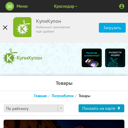
Меню
Краснодар
КупиКупон
Мобильное приложение
Загрузить
ещё удобнее
Товары
Главная
ПолучиКупон
Товары
Показать на карте
По рейтингу