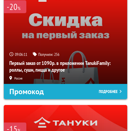
-20
%
09:06:10
Получили:
256
Первый заказ от 1090р. в приложении TanukiFamily:
роллы, суши, пицца и другое
Россия
Промокод
ПОДРОБНЕЕ
-15
%