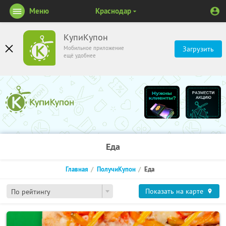
Меню
Краснодар
КупиКупон
Мобильное приложение
Загрузить
ещё удобнее
Еда
Главная
ПолучиКупон
Еда
Показать на карте
По рейтингу