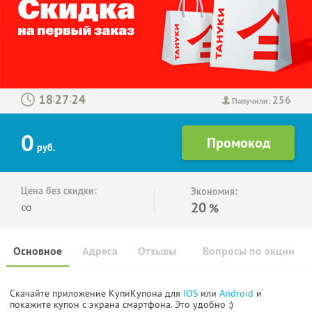
256
:
:
Получили:
0
руб.
Цена без скидки:
Экономия:
∞
20
%
Основное
Адреса
Отзывы
Вопросы по акции
Скачайте приложение КупиКупона для
IOS
или
Android
и
покажите купон с экрана смартфона. Это удобно :)