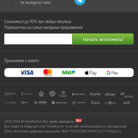
не выходя из чата:
Сэкономьте до 90% при любых покупках
Подпишитесь на самые выгодные предложения
Принимаем к оплате:
2010-2026 © КупиКупон. Все права защищены.
Все права на товарный знак "КупиКупон" и на сайт www.kupikupon.ru принадлежат
OOO «Агентство цифровых решений» ИНН 7705523387, ОГРН 1127747063212