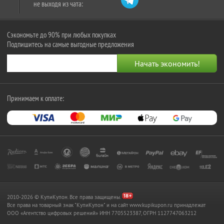
не выходя из чата:
Сэкономьте до 90% при любых покупках
Подпишитесь на самые выгодные предложения
Принимаем к оплате:
2010-2026 © КупиКупон. Все права защищены.
Все права на товарный знак "КупиКупон" и на сайт www.kupikupon.ru принадлежат
OOO «Агентство цифровых решений» ИНН 7705523387, ОГРН 1127747063212