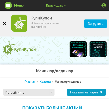
Меню
Краснодар
КупиКупон
Мобильное приложение
Загрузить
ещё удобнее
Маникюр/педикюр
Главная
Красота
Маникюр/педикюр
Показать на карте
По рейтингу
ПОКАЗАТЬ БОЛЬШЕ АКЦИЙ