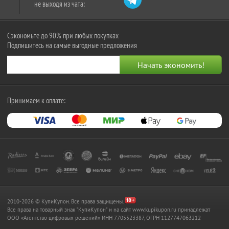
не выходя из чата:
Сэкономьте до 90% при любых покупках
Подпишитесь на самые выгодные предложения
Принимаем к оплате:
2010-2026 © КупиКупон. Все права защищены.
Все права на товарный знак "КупиКупон" и на сайт www.kupikupon.ru принадлежат
OOO «Агентство цифровых решений» ИНН 7705523387, ОГРН 1127747063212