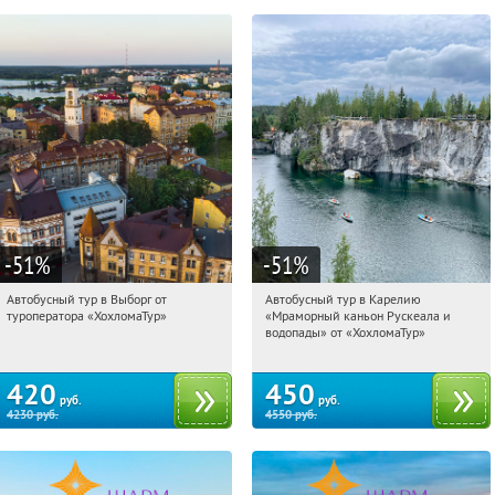
-51
%
-51
%
Автобусный тур в Выборг от
Автобусный тур в Карелию
14:57:59
Купили:
9
14:57:59
Купили:
24
туроператора «ХохломаТур»
«Мраморный каньон Рускеала и
Сенная площадь
Сенная площадь
водопады» от «ХохломаТур»
420
450
руб.
руб.
4230
руб.
4550
руб.