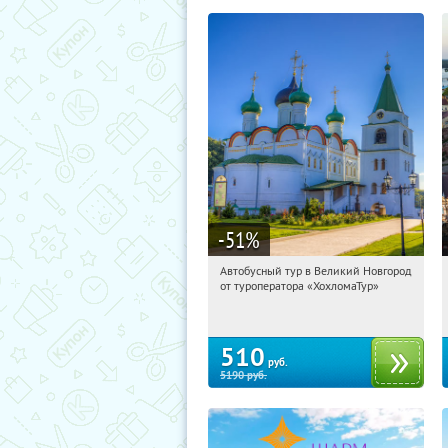
-51
%
Автобусный тур в Великий Новгород
14:57:59
Купили:
2
от туроператора «ХохломаТур»
Сенная площадь
510
руб.
5190
руб.