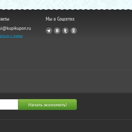
такты
Мы в Соцсетях
si@kupikupon.ru
аться с нами