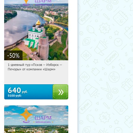
-50
%
1-дневный тур «Псков — Изборск —
14:57:59
Купили:
12
Печоры» от компании «Шарм»
Достоевская
640
руб.
5100
руб.