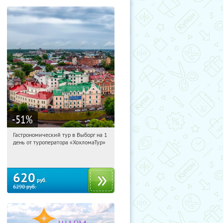
-51
%
Гастрономический тур в Выборг на 1
14:57:59
Купи первым!
день от туроператора «ХохломаТур»
Сенная площадь
620
руб.
6290
руб.