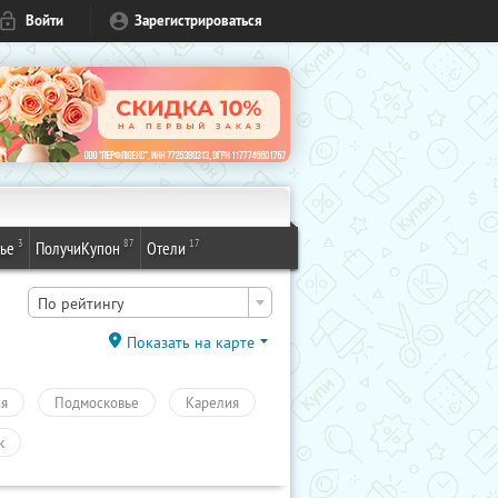
Войти
Зарегистрироваться
3
87
17
ье
ПолучиКупон
Отели
По рейтингу
Показать на карте
ия
Подмосковье
Карелия
к