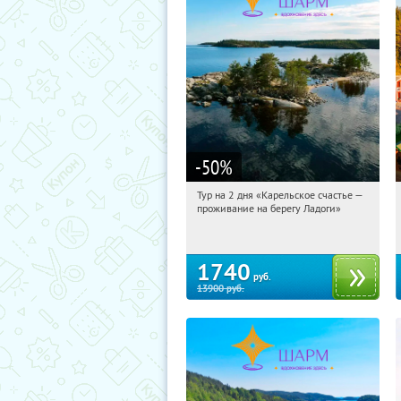
-50
%
Тур на 2 дня «Карельское счастье —
14:57:59
Купили:
39
проживание на берегу Ладоги»
Достоевская
1740
руб.
13900
руб.