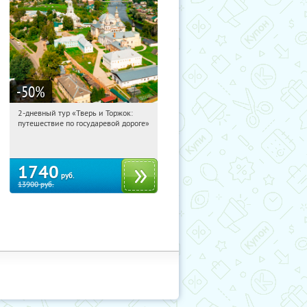
-50
%
2-дневный тур «Тверь и Торжок:
14:57:59
Купили:
30
путешествие по государевой дороге»
Достоевская
1740
руб.
13900
руб.