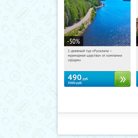
-50
%
1-дневный тур «Рускеала —
14:57:59
Купили:
48
мраморное царство» от компании
Достоевская
«Шарм»
490
руб.
3900
руб.