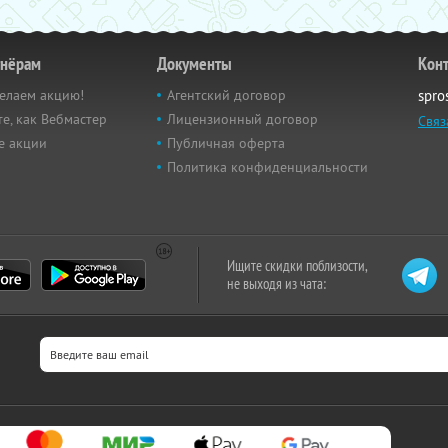
тнёрам
Документы
Кон
елаем акцию!
Агентский договор
spro
е, как Вебмастер
Лицензионный договор
Связ
е акции
Публичная оферта
Политика конфиденциальности
Ищите скидки поблизости,
не выходя из чата: