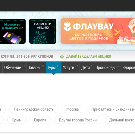
КУПИЛИ:
141 635 997
КУПОНОВ
ДАВАЙТЕ СДЕЛАЕМ АКЦИЮ!
1
31
27
13
12
7
50
Обучение
Товары
Туры
Услуги
Дети
Промокоды
Здоров
е
Ленинградская область
Москва
Прибалтика и Скандинав
Крым
Европа
Другие города России
Дальний восто