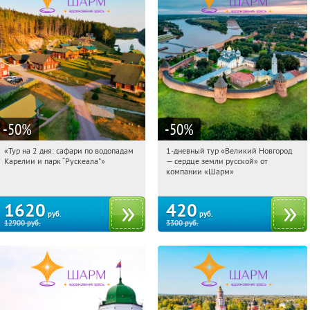
-50
%
-50
%
«Тур на 2 дня: сафари по водопадам
1-дневный тур «Великий Новгород
14:57:59
Купили:
6
14:57:59
Купили:
22
Карелии и парк “Рускеала"»
— сердце земли русской» от
Достоевская
Достоевская
компании «Шарм»
1620
420
руб.
руб.
12900
руб.
3300
руб.