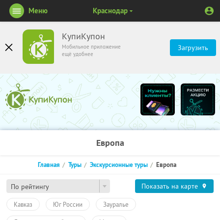
Меню
Краснодар
КупиКупон
Мобильное приложение
Загрузить
ещё удобнее
Европа
Главная
Туры
Экскурсионные туры
Европа
Показать на карте
По рейтингу
Кавказ
Юг России
Зауралье