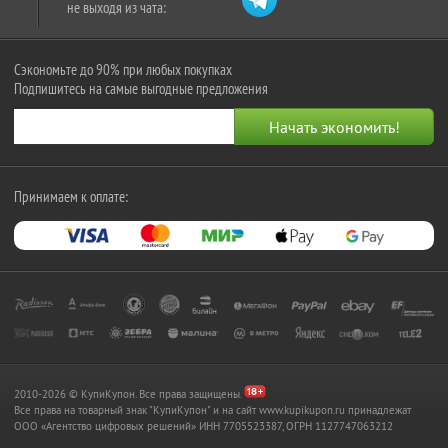
не выходя из чата:
Сэкономьте до 90% при любых покупках
Подпишитесь на самые выгодные предложения
Принимаем к оплате:
2010-2026 © КупиКупон. Все права защищены.
Все права на товарный знак "КупиКупон" и на сайт www.kupikupon.ru принадлежат
OOO «Агентство цифровых решений» ИНН 7705523387, ОГРН 1127747063212