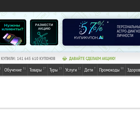
КУПИЛИ:
141 645 610
КУПОНОВ
ДАВАЙТЕ СДЕЛАЕМ АКЦИЮ!
1
31
27
13
12
7
50
Обучение
Товары
Туры
Услуги
Дети
Промокоды
Здоров