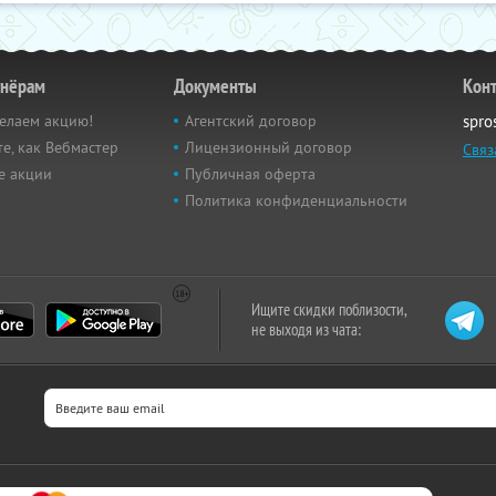
тнёрам
Документы
Кон
елаем акцию!
Агентский договор
spro
е, как Вебмастер
Лицензионный договор
Связ
е акции
Публичная оферта
Политика конфиденциальности
Ищите скидки поблизости,
не выходя из чата: