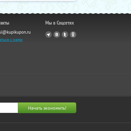
такты
Мы в Соцсетях
si@kupikupon.ru
аться с нами