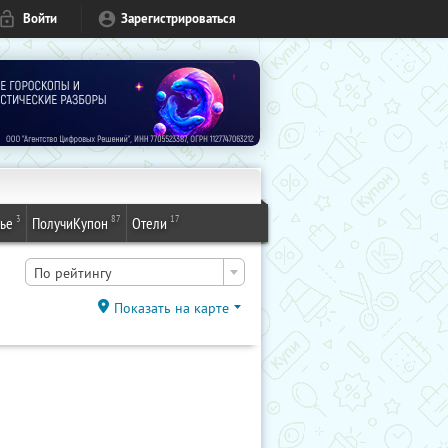
Войти
Зарегистрироваться
3
87
17
ье
ПолучиКупон
Отели
По рейтингу
Показать на карте