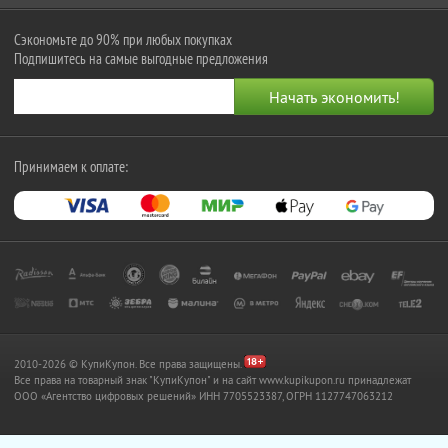
Сэкономьте до 90% при любых покупках
Подпишитесь на самые выгодные предложения
Принимаем к оплате:
2010-2026 © КупиКупон. Все права защищены.
Все права на товарный знак "КупиКупон" и на сайт www.kupikupon.ru принадлежат
OOO «Агентство цифровых решений» ИНН 7705523387, ОГРН 1127747063212