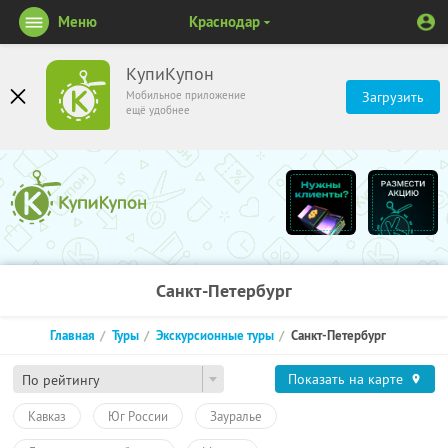
Меню
Краснодар
КупиКупон
Мобильное приложение
Загрузить
ещё удобнее
Санкт-Петербург
Главная
Туры
Экскурсионные туры
Санкт-Петербург
Показать на карте
По рейтингу
Кавказ
Юг России
Зауралье