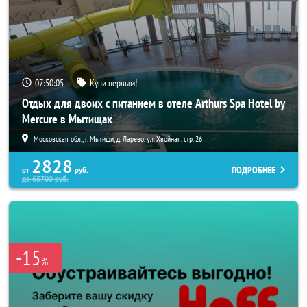
07:50:02
Купи первым!
Отдых для двоих с питанием в отеле Arthurs Spa Hotel by
Mercure в Мытищах
Московская обл., г. Мытищи, д. Ларево, ул. Хвойная, стр. 26
2828
ПОДРОБНЕЕ
от
руб.
до
65700
руб.
-15
%