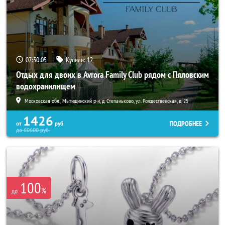
07:50:02
Купили:
12
Отдых для двоих в Avrora Family Club рядом с Пяловским
водохранилищем
Московская обл., Мытищинский р-н, д. Степаньково, ул. Рождественская, д. 25
1426
ПОДРОБНЕЕ
от
руб.
до
60600
руб.
100
%
до