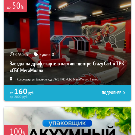
50
%
до
07:50:02
Купили:
8
Заезды на дрифт-карте в картинг-центре Crazy Cart в ТРК
«СБС МегаМолл»
г. Краснодар, ул. Уральская, д. 79/1, ТРК «СБС МегаМолл», 3 этаж
160
ПОДРОБНЕЕ
от
руб.
до
2000
руб.
-100
%