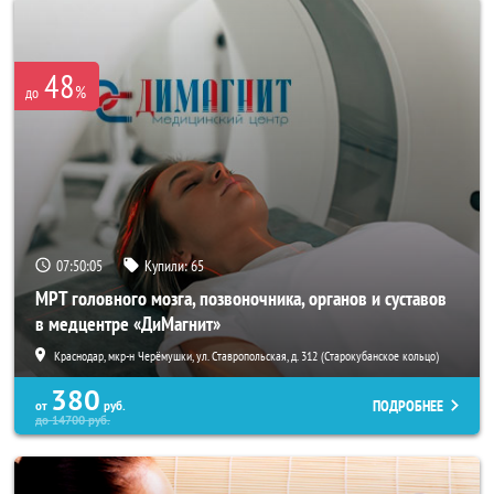
48
%
до
07:50:02
Купили:
65
МРТ головного мозга, позвоночника, органов и суставов
в медцентре «ДиМагнит»
Краснодар, мкр-н Черёмушки, ул. Ставропольская, д. 312 (Старокубанское кольцо)
380
ПОДРОБНЕЕ
от
руб.
до
14700
руб.