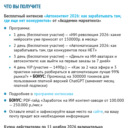
ЧТО ВЫ ПОЛУЧИТЕ
Бесплатный интенсив
«Автоконтент 2026: как зарабатывать там,
где еще нет конкурентов»
от «Академии маркетинга»
Программа:
1 день (бесплатное участие) — «ИИ-революция 2026: какие
нейросети уже приносят от 150000р. в месяц»
2 день (бесплатное участие) — «Автоматизация 2026: как
зарабатывать там, где конкурентов пока НЕТ»
3 день (бесплатное участие) — «Деньги на ИИ-аватарах и
автоконтенте: как выйти на первые заказы за 7 дней»
4 день ViP (участие — 1490р.) — «Как за 2 часа эфира и 3
практики начать разбираться в автоматизации лучше 99%
рынка?» +
БОНУС:
Промокод на 300000 токенов для
пользования платной версией ChatGPT (заменяет месяц
платной подписки)
Подробнее о
программе интенсива
БОНУС:
PDF-гайд «Заработок на ИИ контент-заводе от 100.000
— 250.000 р./мес.»
Оставьте email и зафиксируйте ваше место на
сайте
, на вашу
почту придет вся необходимая информация
Купон действителен по 11 ноября 2026 включительно