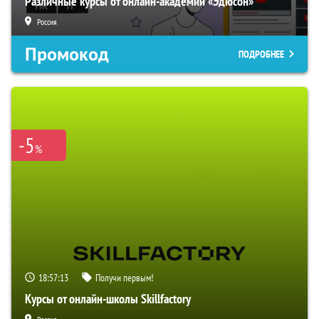
Различные курсы от онлайн-академии «Эдюсон»
Россия
Промокод
ПОДРОБНЕЕ
-5
%
18:57:12
Получи первым!
Курсы от онлайн-школы Skillfactory