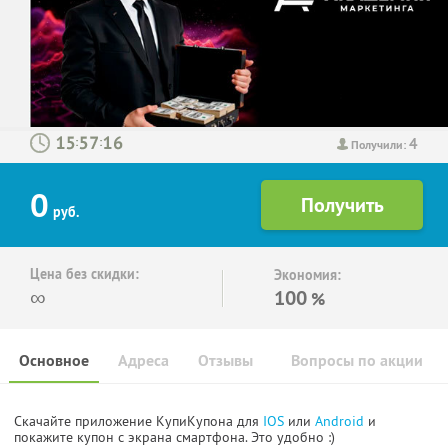
4
:
:
Получили:
0
руб.
Цена без скидки:
Экономия:
∞
100
%
Основное
Адреса
Отзывы
Вопросы по акции
Скачайте приложение КупиКупона для
IOS
или
Android
и
покажите купон с экрана смартфона. Это удобно :)