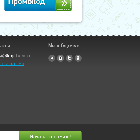
Промокод
такты
Мы в Соцсетях
si@kupikupon.ru
аться с нами