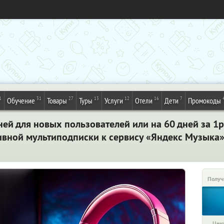
1
31
27
13
12
16
7
Обучение
Товары
Туры
Услуги
Отели
Дети
Промокоды
ей для новых пользователей или на 60 дней за 1р.
тивной мультиподписки к сервису «Яндекс Музыка»
Получ
Цена