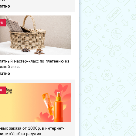
латно
0%
латный мастер-класс по плетению из
жной лозы
латно
%
рвых заказа от 1000р. в интернет-
зине «Улыбка радуги»