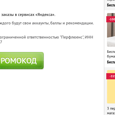
Бесп
 заказы в сервисах «Яндекса».
-10
каждого будут свои аккаунты, баллы и рекомендации.
 ограниченной ответственностью "Перфлюенс",
ИНН
57
Бесп
бума
ПРОМОКОД
Бесп
-35
3 пе
мага