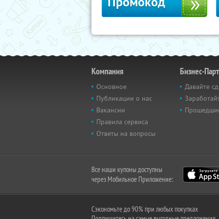
Промокод
Компания
Бизнес-Пар
Основное
Давайте сд
Публикации о нас
Заработайт
Вакансии
Прошедши
Правила сервиса
Ответы на вопросы
Все наши купоны доступны
через Мобильное Приложение:
Сэкономьте до 90% при любых покупках
Подпишитесь на самые выгодные предложения