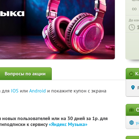
∞
До ко
Вопросы по акции
К
а для
IOS
или
Android
и покажите купон с экрана
О
 новых пользователей или на 30 дней за 1р. для
y
типодписки к сервису
«Яндекс Музыка»