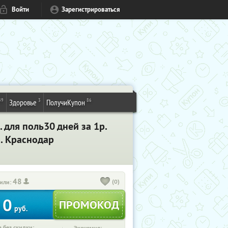
Войти
Зарегистрироваться
49
3
86
Здоровье
ПолучиКупон
 для поль30 дней за 1р.
. Краснодар
48
(0)
или:
0
руб.
 без скидки: