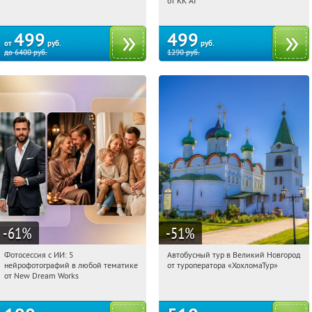
от KK AI
499
499
от
руб.
руб.
до
6400
руб.
1290
руб.
-61
%
-51
%
Фотосессия с ИИ: 5
Автобусный тур в Великий Новгород
21:05:26
Купили:
10
21:05:26
Купили:
2
нейрофотографий в любой тематике
от туроператора «ХохломаТур»
Сенная площадь
Россия
от New Dream Works