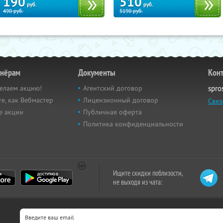
190
510
руб.
руб.
490
руб.
5190
руб.
тнёрам
Документы
Кон
елаем акцию!
Агентский договор
spro
е, как Вебмастер
Лицензионный договор
Связ
е акции
Публичная оферта
Политика конфиденциальности
Ищите скидки поблизости,
не выходя из чата: