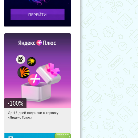
-100
%
До 45 дней подписки к сервису
21:05:26
Получили:
19
«Яндекс Плюс»
Россия