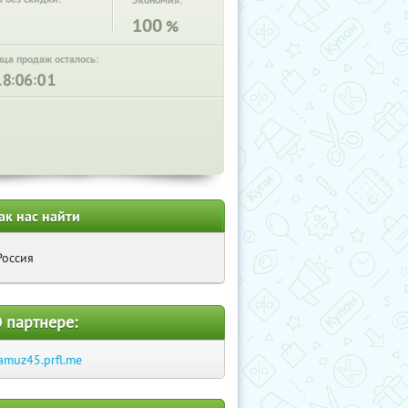
Экономия:
100
%
нца продаж осталось:
:
:
ак нас найти
Россия
 партнере:
amuz45.prfl.me