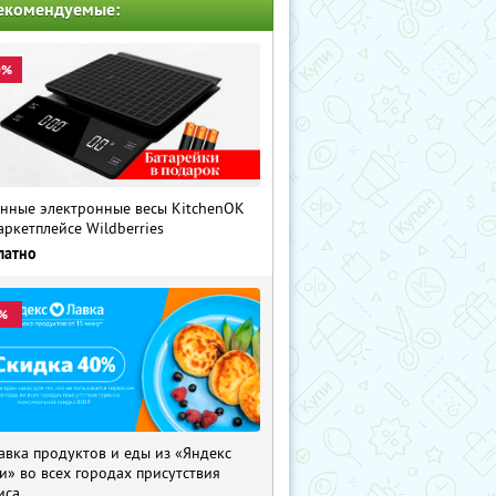
екомендуемые:
0%
нные электронные весы KitchenOK
аркетплейсе Wildberries
латно
%
авка продуктов и еды из «Яндекс
и» во всех городах присутствия
иса