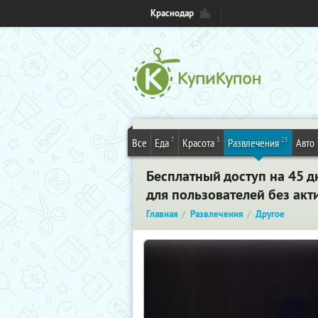
Краснодар
7
3
25
Все
Еда
Красота
Развлечения
Авто
Бесплатный доступ на 45 дн
для пользователей без ак
Главная
Развлечения
Другое