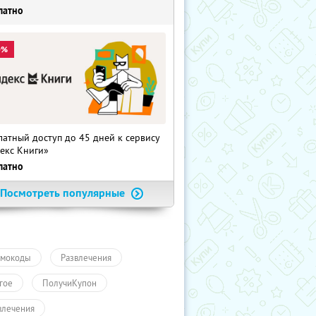
латно
0%
латный доступ до 45 дней к сервису
екс Книги»
латно
Посмотреть популярные
мокоды
Развлечения
гое
ПолучиКупон
влечения