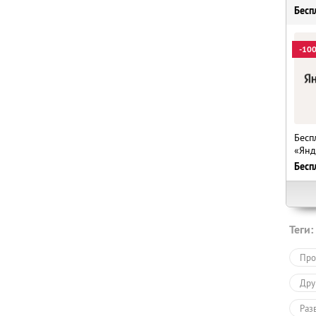
Бесп
-10
Бесп
«Янд
Бесп
Теги:
Про
Дру
Раз