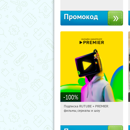
Промокод
-100
%
Подписка RUTUBE + PREMIER:
21:05:26
Получили:
3
фильмы, сериалы и шоу
Россия