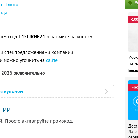
Р
кс Плюс»
ода
-10
промокод
T45LJRHF24
и нажмите на кнопку
ими спецпредложениями компании
Кухо
и можно уточнить на
сайте
на м
Бесп
а 2026 включительно
-40
ся купоном
НИИ
й! Просто активируйте промокод.
Дост
Лавк
серв