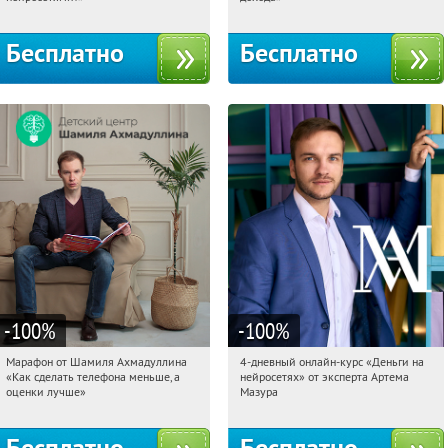
Бесплатно
Бесплатно
-100
%
-100
%
Марафон от Шамиля Ахмадуллина
4-дневный онлайн-курс «Деньги на
12:10:16
Получили:
25
12:10:16
Получили:
191
«Как сделать телефона меньше, а
нейросетях» от эксперта Артема
Россия
Россия
оценки лучше»
Мазура