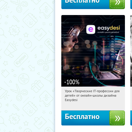
Бесплатно
-100
%
Урок «Творческие IT-профессии для
12:10:16
Получили:
53
детей» от онлайн-школы дизайна
Россия
Easydesi
Бесплатно