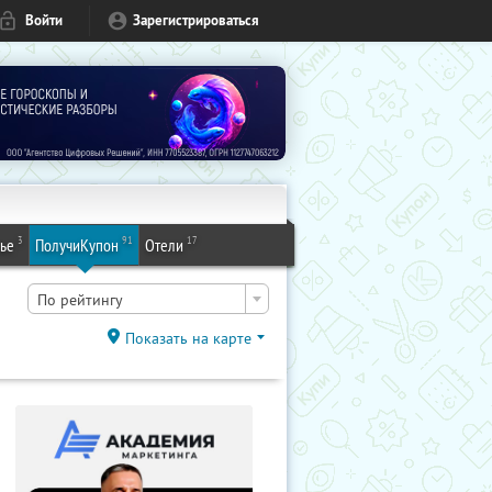
Войти
Зарегистрироваться
3
91
17
ье
ПолучиКупон
Отели
По рейтингу
Показать на карте