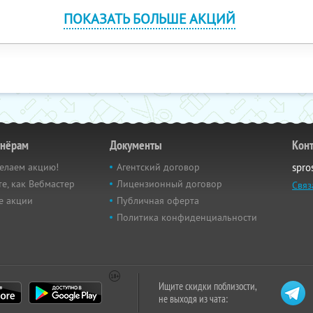
ПОКАЗАТЬ БОЛЬШЕ АКЦИЙ
тнёрам
Документы
Кон
елаем акцию!
Агентский договор
spro
е, как Вебмастер
Лицензионный договор
Связ
е акции
Публичная оферта
Политика конфиденциальности
Ищите скидки поблизости,
не выходя из чата: