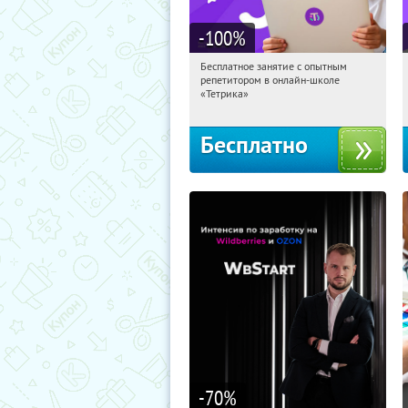
-100
%
Бесплатное занятие с опытным
12:10:16
Получили:
2
репетитором в онлайн-школе
Москва, Россия
«Тетрика»
Бесплатно
-70
%