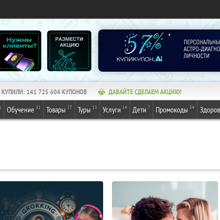
КУПИЛИ:
141 725 604
КУПОНОВ
ДАВАЙТЕ СДЕЛАЕМ АКЦИЮ!
1
31
27
13
14
7
54
Обучение
Товары
Туры
Услуги
Дети
Промокоды
Здоров