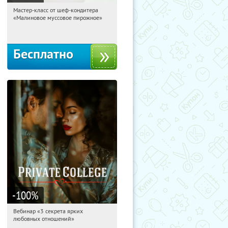
Мастер-класс от шеф-кондитера
12:10:16
Получили:
57
«Малиновое муссовое пирожное»
Россия
Бесплатно
-100
%
Вебинар «3 секрета ярких
12:10:16
Получили:
37
любовных отношений»
Россия