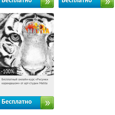
Бесплатно
Бесплатно
-100
%
Бесплатный онлайн-курс «Рисунки
12:10:16
Получили:
35
карандашом» от арт-студии Matita
Россия
Бесплатно