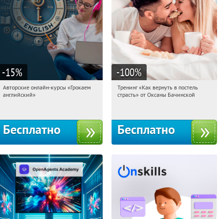
-15
%
-100
%
Авторские онлайн-курсы «Грокаем
Тренинг «Как вернуть в постель
12:10:16
Получили:
4
12:10:16
Получили:
16
английский»
страсть» от Оксаны Бачинской
Россия
Россия
Бесплатно
Бесплатно