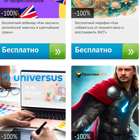
-100
%
-100
%
Бесплатный вебинар «Как выучить
Бесплатный марафон «Как
12:10:16
Получили:
16
12:10:16
Получили:
24
английский новичку в кратчайшие
избавиться от лишнего веса и
Россия
Россия
сроки»
восстановить ЖКТ»
Бесплатно
Бесплатно
-100
%
-100
%