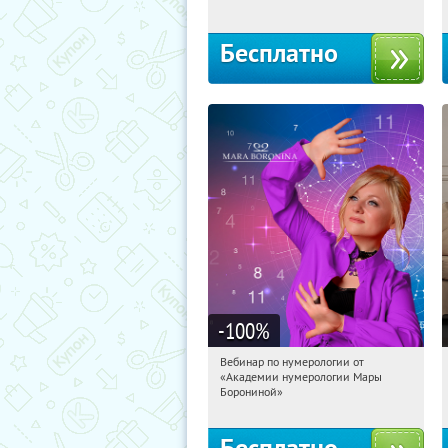
Бесплатно
-100
%
Вебинар по нумерологии от
12:10:16
Получили:
29
«Академии нумерологии Мары
Россия
Борониной»