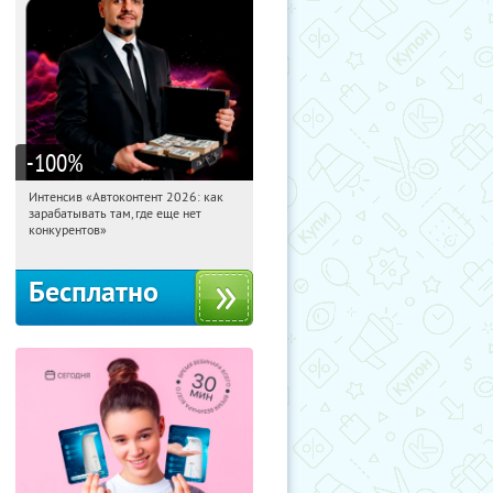
-100
%
Интенсив «Автоконтент 2026: как
12:10:16
Получили:
4
зарабатывать там, где еще нет
Россия
конкурентов»
Бесплатно