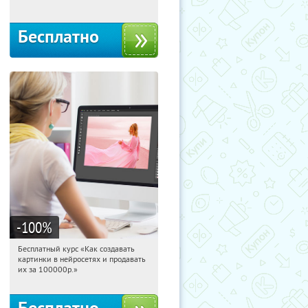
Бесплатно
-100
%
Бесплатный курс «Как создавать
12:10:16
Получили:
524
картинки в нейросетях и продавать
Россия
их за 100000р.»