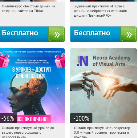
Онлайн-курс «Быстрые деньги на
3-дневный практикум «Первые
12:10:16
Получили:
24
12:10:16
Получили:
29
создании сайтов на Tilda»
деньги на нейросетях» от онлайн-
Россия
Россия
школы «ПрактикиPRO»
Бесплатно
Бесплатно
-56
%
-100
%
Онлайн-практикум «8 уроков до
Онлайн-практикум «Нейрокреатор
12:10:16
Получили:
31
12:10:16
Получили:
20
вашего первого дохода с
3.0 — новый уровень творчества и
Россия
Россия
нейросетями!»
дохода»