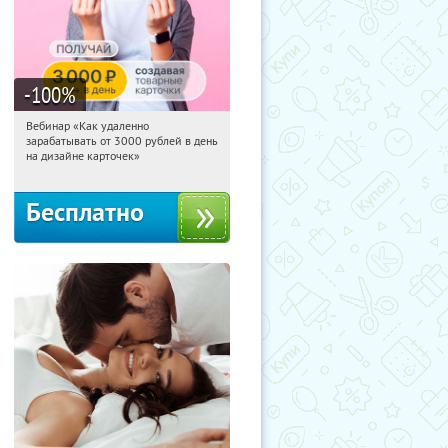
-100
%
Вебинар «Как удаленно
12:10:16
Получили:
48
зарабатывать от 3000 рублей в день
Россия
на дизайне карточек»
Бесплатно