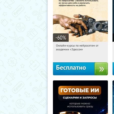
-60
%
Онлайн-курсы по нейросетям от
12:10:16
Получили:
7
академии «Эдюсон»
Москва
Бесплатно