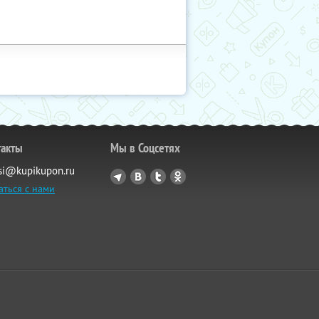
такты
Мы в Соцсетях
si@kupikupon.ru
аться с нами