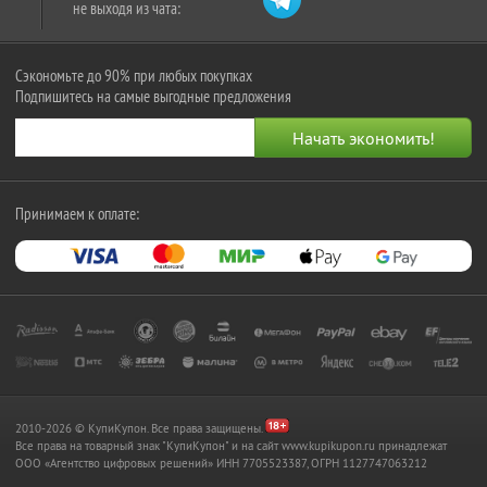
не выходя из чата:
Сэкономьте до 90% при любых покупках
Подпишитесь на самые выгодные предложения
Принимаем к оплате:
2010-2026 © КупиКупон. Все права защищены.
Все права на товарный знак "КупиКупон" и на сайт www.kupikupon.ru принадлежат
OOO «Агентство цифровых решений» ИНН 7705523387, ОГРН 1127747063212