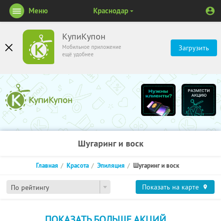
Меню
Краснодар
КупиКупон
Мобильное приложение
Загрузить
ещё удобнее
Шугаринг и воск
Главная
Красота
Эпиляция
Шугаринг и воск
Показать на карте
По рейтингу
ПОКАЗАТЬ БОЛЬШЕ АКЦИЙ