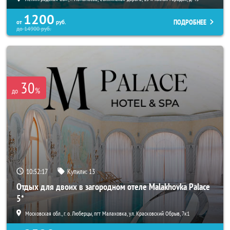
1200
ПОДРОБНЕЕ
от
руб.
до
14900
руб.
30
%
до
10:52:16
Купили:
13
Отдых для двоих в загородном отеле Malakhovka Palace
5*
Московская обл., г. о. Люберцы, пгт Малаховка, ул. Красковский Обрыв, 7к1