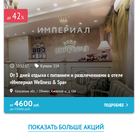
42
%
до
10:52:16
Купили:
114
От 3 дней отдыха с питанием и развлечениями в отеле
«Империал Wellness & Spa»
Калужская обл., г. Обнинск, Киевское ш., д. 11А
4600
ПОДРОБНЕЕ
от
руб.
до
79000
руб.
ПОКАЗАТЬ БОЛЬШЕ АКЦИЙ