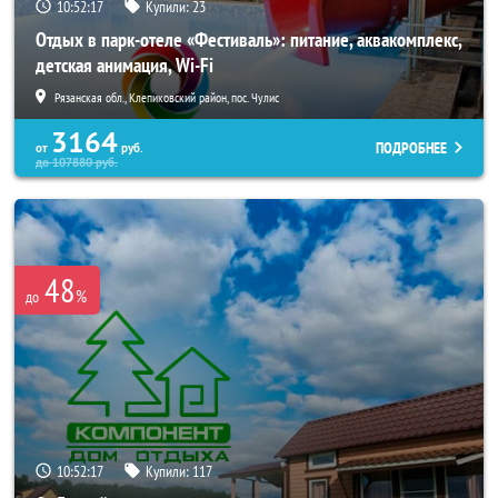
10:52:16
Купили:
23
Отдых в парк-отеле «Фестиваль»: питание, аквакомплекс,
детская анимация, Wi-Fi
Рязанская обл., Клепиковский район, пос. Чулис
3164
ПОДРОБНЕЕ
от
руб.
до
107880
руб.
48
%
до
10:52:16
Купили:
117