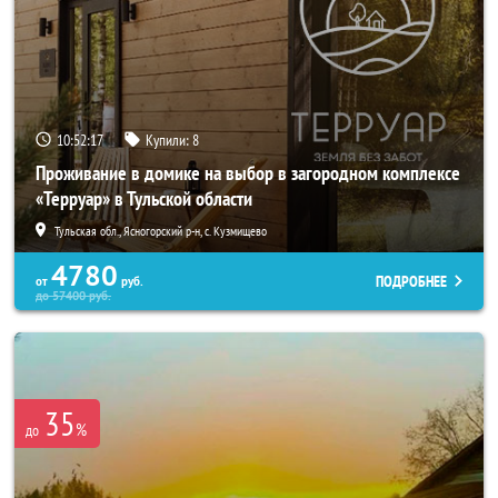
10:52:16
Купили:
8
Проживание в домике на выбор в загородном комплексе
«Терруар» в Тульской области
Тульская обл., Ясногорский р-н, с. Кузмищево
4780
ПОДРОБНЕЕ
от
руб.
до
57400
руб.
35
%
до