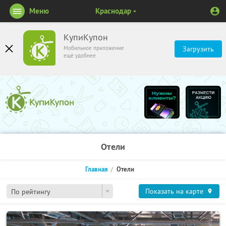
Меню
Краснодар
КупиКупон
Мобильное приложение
Загрузить
ещё удобнее
Отели
Главная
Отели
Показать на карте
По рейтингу