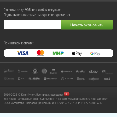
Сэкономьте до 90% при любых покупках
Подпишитесь на самые выгодные предложения
Принимаем к оплате:
2010-2026 © КупиКупон. Все права защищены.
Все права на товарный знак "КупиКупон" и на сайт www.kupikupon.ru принадлежат
OOO «Агентство цифровых решений» ИНН 7705523387, ОГРН 1127747063212