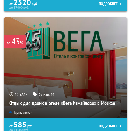
2520
ПОДРОБНЕЕ
от
руб.
до
57000
руб.
43
%
до
10:52:16
Купили:
44
Отдых для двоих в отеле «Вега Измайлово» в Москве
Партизанская
585
ПОДРОБНЕЕ
от
руб.
до
11100
руб.