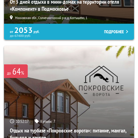
От 3 дней отдыха в мини-домах на территории отеля
«Компонент» в Подмосковье
Московская обл., Солнечногорский р-н, д. Колтышево, 1
2053
ПОДРОБНЕЕ
от
руб.
до
67400
руб.
64
%
до
10:52:16
Купили:
7
Отдых на турбазе «Покровские ворота»: питание, мангал,
бильярд и другое