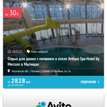
30
%
до
10:52:16
Купи первым!
Отдых для двоих с питанием в отеле Arthurs Spa Hotel by
Mercure в Мытищах
Московская обл., г. Мытищи, д. Ларево, ул. Хвойная, стр. 26
2828
ПОДРОБНЕЕ
от
руб.
до
65700
руб.