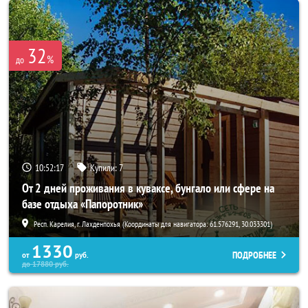
32
%
до
10:52:16
Купили:
7
От 2 дней проживания в куваксе, бунгало или сфере на
базе отдыха «Папоротник»
Респ. Карелия, г. Лахденпохья (Координаты для навигатора: 61.576291, 30.033301)
1330
ПОДРОБНЕЕ
от
руб.
до
17880
руб.