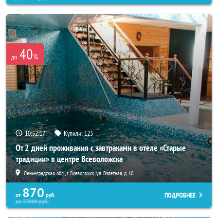
40
%
до
10:52:16
Купили:
123
От 2 дней проживания с завтраками в отеле «Старые
традиции» в центре Всеволожска
Ленинградская обл., г. Всеволожск, ул. Взлетная, д. 10
870
ПОДРОБНЕЕ
от
руб.
до
22800
руб.