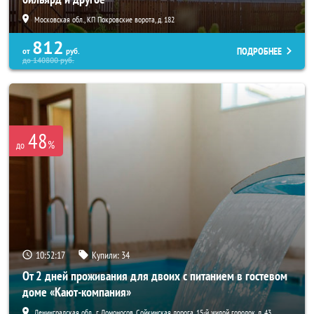
Московская обл., КП Покровские ворота, д. 182
812
ПОДРОБНЕЕ
от
руб.
до
140800
руб.
48
%
до
10:52:16
Купили:
34
От 2 дней проживания для двоих с питанием в гостевом
доме «Кают-компания»
Ленинградская обл., г. Ломоносов, Сойкинская дорога, 15-й жилой городок, д. 43