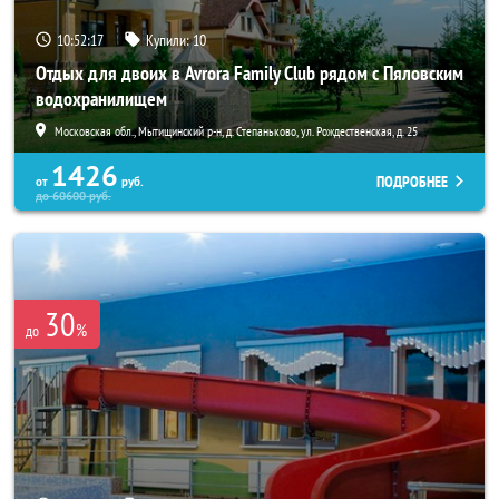
10:52:16
Купили:
10
Отдых для двоих в Avrora Family Club рядом с Пяловским
водохранилищем
Московская обл., Мытищинский р-н, д. Степаньково, ул. Рождественская, д. 25
1426
ПОДРОБНЕЕ
от
руб.
до
60600
руб.
30
%
до