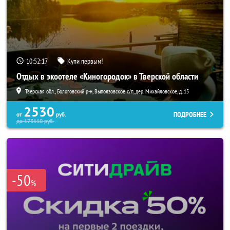
10:52:16
Купи первым!
Отдых в экоотеле «Киногородок» в Тверской области
Тверская обл., Бологовский р-н, Выползовское с/п, дер. Михайловское, д. 15
2530
ПОДРОБНЕЕ
от
руб.
до
173110
руб.
-50
%