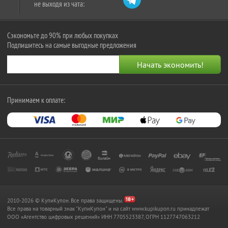
не выходя из чата:
Сэкономьте до 90% при любых покупках
Подпишитесь на самые выгодные предложения
Принимаем к оплате:
2010-2026 © КупиКупон. Все права защищены.
Все права на товарный знак "КупиКупон" и на сайт www.kupikupon.ru принадлежат
OOO «Агентство цифровых решений» ИНН 7705523387, ОГРН 1127747063212