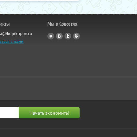
такты
Мы в Соцсетях
si@kupikupon.ru
аться с нами