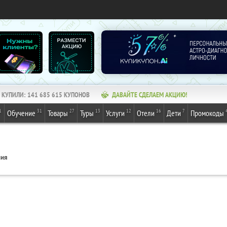
КУПИЛИ:
141 685 615
КУПОНОВ
ДАВАЙТЕ СДЕЛАЕМ АКЦИЮ!
1
31
27
13
12
16
7
Обучение
Товары
Туры
Услуги
Отели
Дети
Промокоды
ния