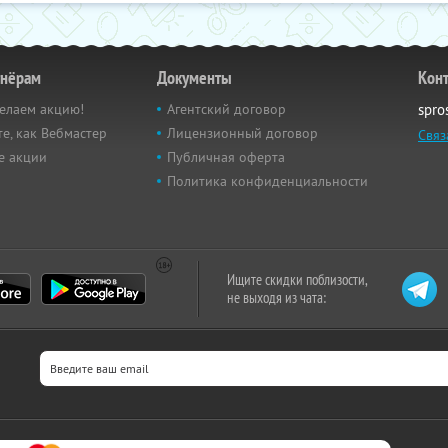
тнёрам
Документы
Кон
елаем акцию!
Агентский договор
spro
е, как Вебмастер
Лицензионный договор
Связ
е акции
Публичная оферта
Политика конфиденциальности
Ищите скидки поблизости,
не выходя из чата: