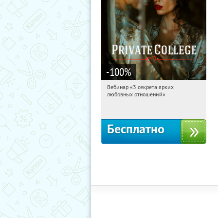
-100
%
Вебинар «3 секрета ярких
21:33:04
Получили:
37
любовных отношений»
Россия
Бесплатно