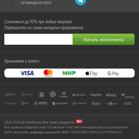
не выходя из чата:
Сэкономьте до 90% при любых покупках
Подпишитесь на самые выгодные предложения
Принимаем к оплате:
2010-2026 © КупиКупон. Все права защищены.
Все права на товарный знак "КупиКупон" и на сайт www.kupikupon.ru принадлежат
OOO «Агентство цифровых решений» ИНН 7705523387, ОГРН 1127747063212