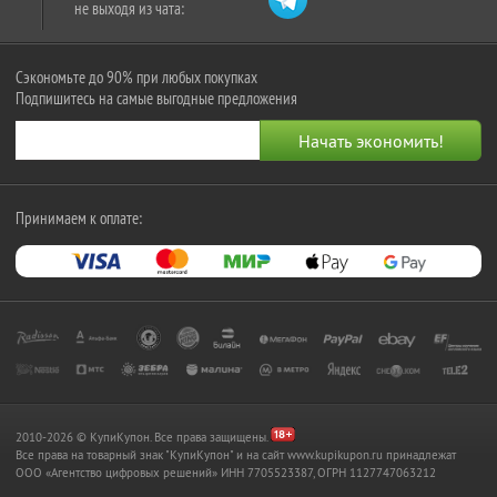
не выходя из чата:
Сэкономьте до 90% при любых покупках
Подпишитесь на самые выгодные предложения
Принимаем к оплате:
2010-2026 © КупиКупон. Все права защищены.
Все права на товарный знак "КупиКупон" и на сайт www.kupikupon.ru принадлежат
OOO «Агентство цифровых решений» ИНН 7705523387, ОГРН 1127747063212