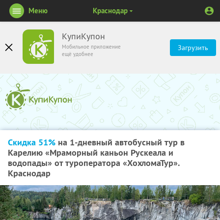
Меню
Краснодар
КупиКупон
Мобильное приложение
Загрузить
ещё удобнее
Скидка 51%
на 1-дневный автобусный тур в
Карелию «Мраморный каньон Рускеала и
водопады» от туроператора «ХохломаТур».
Краснодар