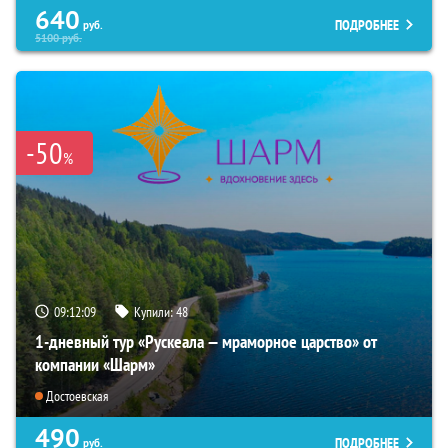
640
ПОДРОБНЕЕ
руб.
5100
руб.
-50
%
09:12:08
Купили:
48
1-дневный тур «Рускеала — мраморное царство» от
компании «Шарм»
Достоевская
490
ПОДРОБНЕЕ
руб.