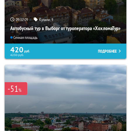
09:12:08
Купили:
9
Автобусный тур в Выборг от туроператора «ХохломаТур»
Сенная площадь
420
ПОДРОБНЕЕ
руб.
4230
руб.
-51
%