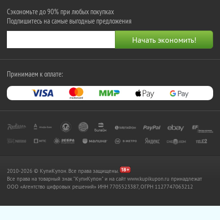
Сэкономьте до 90% при любых покупках
Подпишитесь на самые выгодные предложения
Принимаем к оплате:
2010-2026 © КупиКупон. Все права защищены.
Все права на товарный знак "КупиКупон" и на сайт www.kupikupon.ru принадлежат
OOO «Агентство цифровых решений» ИНН 7705523387, ОГРН 1127747063212