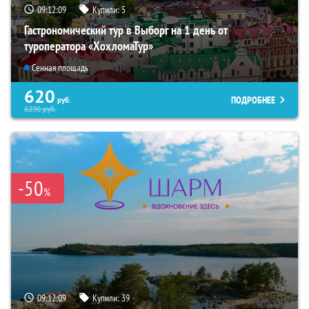
09:12:08
Купили:
5
Гастрономический тур в Выборг на 1 день от
туроператора «ХохломаТур»
Сенная площадь
620
ПОДРОБНЕЕ
руб.
6290
руб.
-50
%
09:12:08
Купили:
39