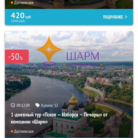
Достоевская
420
ПОДРОБНЕЕ
руб.
3300
руб.
-50
%
09:12:08
Купили:
12
1-дневный тур «Псков — Изборск — Печоры» от
компании «Шарм»
Достоевская