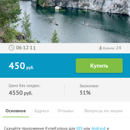
24
:
:
Купили:
450
руб.
Цена без скидки:
Экономия:
4550
51%
руб.
Основное
Адреса
Отзывы
Вопросы по акции
Скачайте приложение КупиКупона для
IOS
или
Android
и