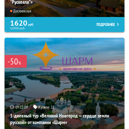
“Рускеала"»
Достоевская
1620
ПОДРОБНЕЕ
руб.
12900
руб.
-50
%
09:12:08
Купили:
22
1-дневный тур «Великий Новгород — сердце земли
русской» от компании «Шарм»