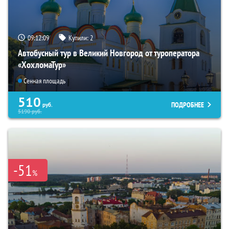
09:12:08
Купили:
2
Автобусный тур в Великий Новгород от туроператора
«ХохломаТур»
Сенная площадь
510
ПОДРОБНЕЕ
руб.
5190
руб.
-51
%