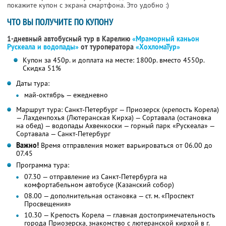
покажите купон с экрана смартфона. Это удобно :)
ЧТО ВЫ ПОЛУЧИТЕ ПО КУПОНУ
1-дневный автобусный тур в Карелию
«Мраморный каньон
Рускеала и водопады»
от туроператора
«ХохломаТур»
Купон за 450р. и доплата на месте: 1800р. вместо 4550р.
Скидка 51%
Даты тура:
май-октябрь — ежедневно
Маршрут тура: Санкт-Петербург — Приозерск (крепость Корела)
— Лахденпохья (Лютеранская Кирха) — Сортавала (остановка
на обед) — водопады Ахвенкоски — горный парк «Рускеала» —
Сортавала — Санкт-Петербург
Важно!
Время отправления может варьироваться от 06.00 до
07.45
Программа тура:
07.30 — отправление из Санкт-Петербурга на
комфортабельном автобусе (Казанский собор)
08.00 — дополнительная остановка — ст. м. «Проспект
Просвещения»
10.30 — Крепость Корела — главная достопримечательность
города Приозерска, знакомство с лютеранской кирхой в г.