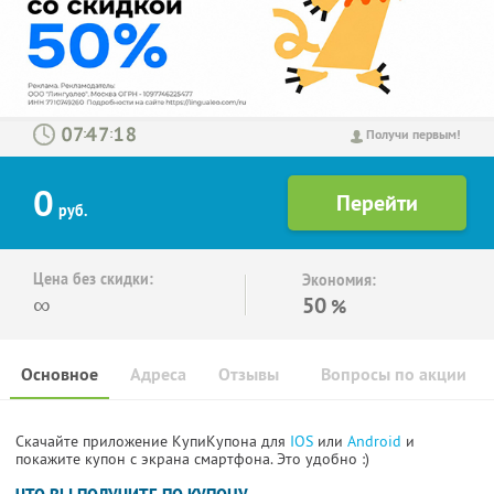
:
:
Получи первым!
0
руб.
Цена без скидки:
Экономия:
∞
50
%
Основное
Адреса
Отзывы
Вопросы по акции
Скачайте приложение КупиКупона для
IOS
или
Android
и
покажите купон с экрана смартфона. Это удобно :)