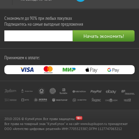
Сэкономьте до 90% при любых покупках
Подпишитесь на самые выгодные предложения
Принимаем к оплате:
2010-2026 © КупиКупон. Все права защищены.
Все права на товарный знак "КупиКупон" и на сайт www.kupikupon.ru принадлежат
OOO «Агентство цифровых решений» ИНН 7705523387, ОГРН 1127747063212