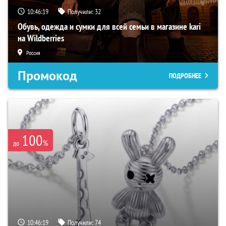
10:46:18
Получили:
32
Обувь, одежда и сумки для всей семьи в магазине kari
на Wildberries
Россия
Промокод
ПОДРОБНЕЕ
100
%
до
10:46:18
Получили:
74