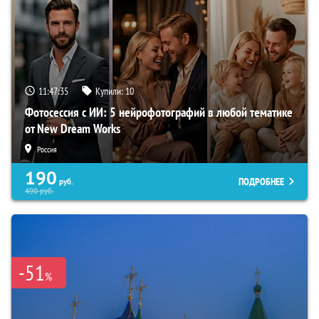
11:47:35
Купили:
10
Фотосессия с ИИ: 5 нейрофотографий в любой тематике
от New Dream Works
Россия
190
ПОДРОБНЕЕ
руб.
490
руб.
-51
%