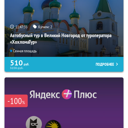
11:47:35
Купили:
2
Автобусный тур в Великий Новгород от туроператора
«ХохломаТур»
Сенная площадь
510
ПОДРОБНЕЕ
руб.
5190
руб.
-100
%