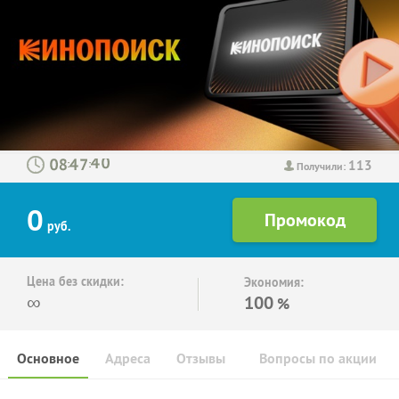
113
:
:
Получили:
0
руб.
Цена без скидки:
Экономия:
∞
100
%
Основное
Адреса
Отзывы
Вопросы по акции