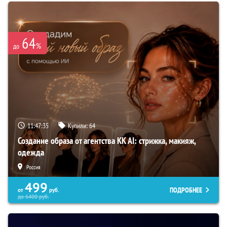
64
%
до
11:47:35
Купили:
64
Создание образа от агентства KK AI: стрижка, макияж,
одежда
Россия
499
ПОДРОБНЕЕ
от
руб.
до
6400
руб.