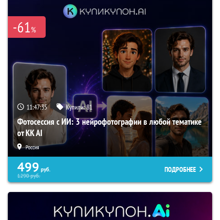
-61
%
11:47:35
Купили:
81
Фотосессия с ИИ: 3 нейрофотографии в любой тематике
от KK AI
Россия
499
ПОДРОБНЕЕ
руб.
1290
руб.