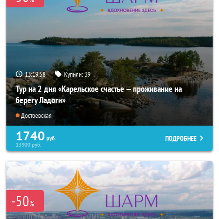
13:19:57
Купили:
39
Тур на 2 дня «Карельское счастье — проживание на
берегу Ладоги»
Достоевская
1740
ПОДРОБНЕЕ
руб.
13900
руб.
-50
%