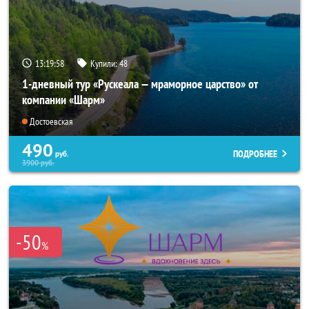
13:19:57
Купили:
48
1-дневный тур «Рускеала — мраморное царство» от
компании «Шарм»
Достоевская
490
ПОДРОБНЕЕ
руб.
3900
руб.
-50
%