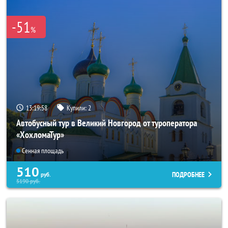
-51
%
13:19:57
Купили:
2
Автобусный тур в Великий Новгород от туроператора
«ХохломаТур»
Сенная площадь
510
ПОДРОБНЕЕ
руб.
5190
руб.