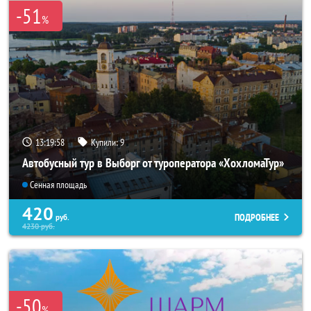
-51
%
13:19:57
Купили:
9
Автобусный тур в Выборг от туроператора «ХохломаТур»
Сенная площадь
420
ПОДРОБНЕЕ
руб.
4230
руб.
-50
%