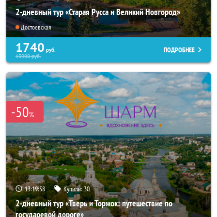
2-дневный тур «Старая Русса и Великий Новгород»
Достоевская
1740
ПОДРОБНЕЕ
руб.
13900
руб.
-50
%
13:19:57
Купили:
30
2-дневный тур «Тверь и Торжок: путешествие по
государевой дороге»