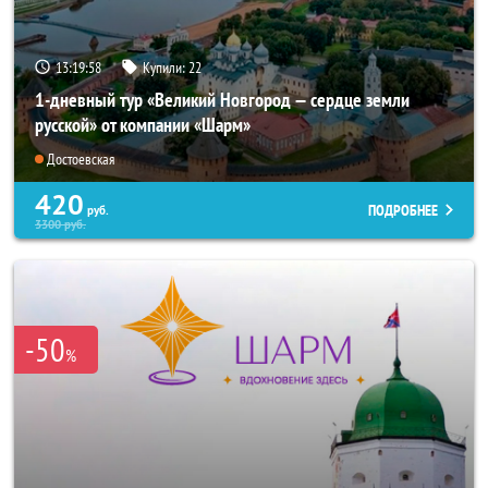
13:19:57
Купили:
22
1-дневный тур «Великий Новгород — сердце земли
русской» от компании «Шарм»
Достоевская
420
ПОДРОБНЕЕ
руб.
3300
руб.
-50
%