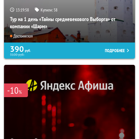
13:19:57
Купили:
58
Тур на 1 день «Тайны средневекового Выборга» от
компании «Шарм»
Достоевская
390
ПОДРОБНЕЕ
руб.
3100
руб.
-10
%