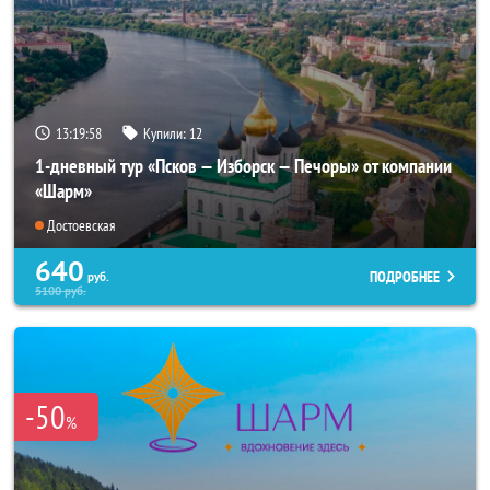
13:19:57
Купили:
12
1-дневный тур «Псков — Изборск — Печоры» от компании
«Шарм»
Достоевская
640
ПОДРОБНЕЕ
руб.
5100
руб.
-50
%