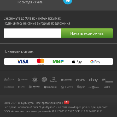
не выходя из чата:
Сэкономьте до 90% при любых покупках
Подпишитесь на самые выгодные предложения
Принимаем к оплате:
2010-2026 © КупиКупон. Все права защищены.
Все права на товарный знак "КупиКупон" и на сайт www.kupikupon.ru принадлежат
OOO «Агентство цифровых решений» ИНН 7705523387, ОГРН 1127747063212