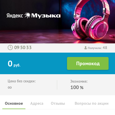
48
:
:
Получили:
0
руб.
Цена без скидки:
Экономия:
∞
100
%
Основное
Адреса
Отзывы
Вопросы по акции