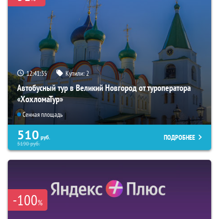
12:41:34
Купили:
2
Автобусный тур в Великий Новгород от туроператора
«ХохломаТур»
Сенная площадь
510
ПОДРОБНЕЕ
руб.
5190
руб.
-100
%