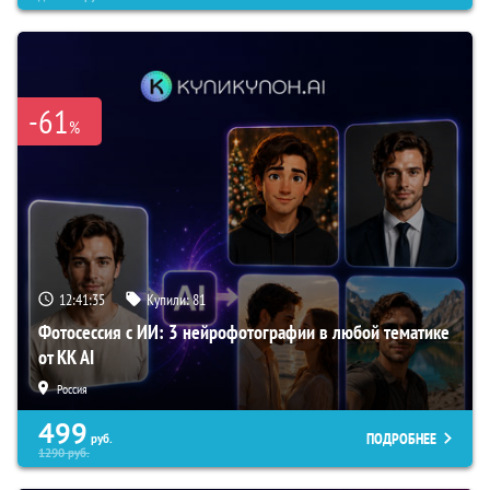
-61
%
12:41:34
Купили:
81
Фотосессия с ИИ: 3 нейрофотографии в любой тематике
от KK AI
Россия
499
ПОДРОБНЕЕ
руб.
1290
руб.