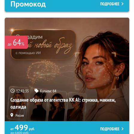
Промокод
ПОДРОБНЕЕ
64
%
до
12:41:34
Купили:
64
Создание образа от агентства KK AI: стрижка, макияж,
одежда
Россия
499
ПОДРОБНЕЕ
от
руб.
до
6400
руб.