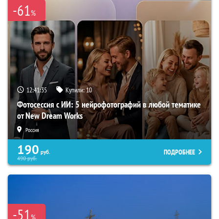
-61
%
12:41:34
Купили:
10
Фотосессия с ИИ: 5 нейрофотографий в любой тематике
от New Dream Works
Россия
190
ПОДРОБНЕЕ
руб.
490
руб.
-51
%