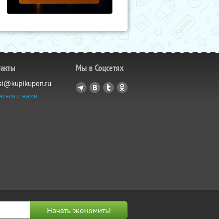
такты
Мы в Соцсетях
si@kupikupon.ru
аться с нами