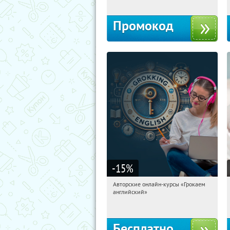
Промокод
-15
%
Авторские онлайн-курсы «Грокаем
12:57:40
Получили:
4
английский»
Россия
Бесплатно