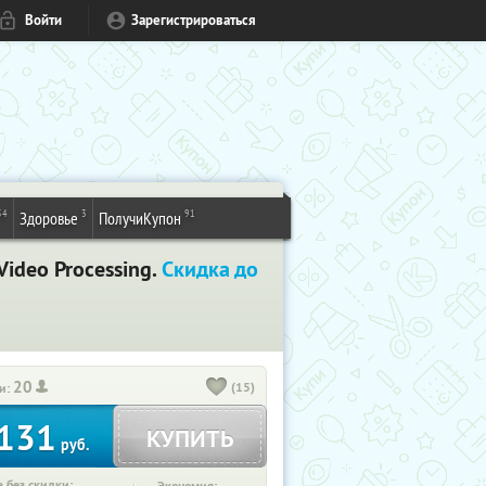
Войти
Зарегистрироваться
54
3
91
Здоровье
ПолучиКупон
ideo Processing.
Скидка до
20
(15)
и:
131
КУПИТЬ
руб.
 без скидки: