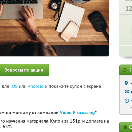
1
Вопросы по акции
К
а для
IOS
или
Android
и покажите купон с экрана
ам по монтажу от компании
Video Processing
*
о изучения материала. Купон за 131р. и доплата на
ка 63%
О