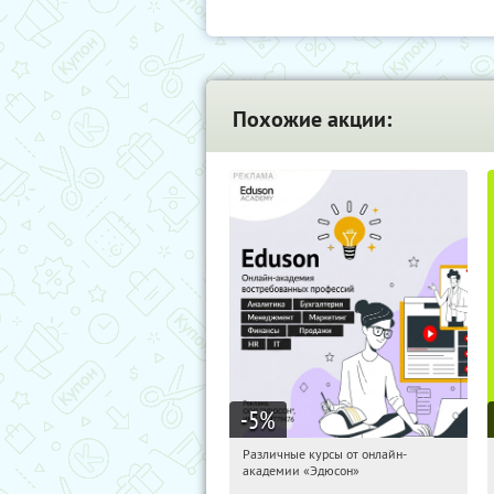
Похожие акции:
-5
%
Различные курсы от онлайн-
12:57:40
Получили:
2
академии «Эдюсон»
Россия