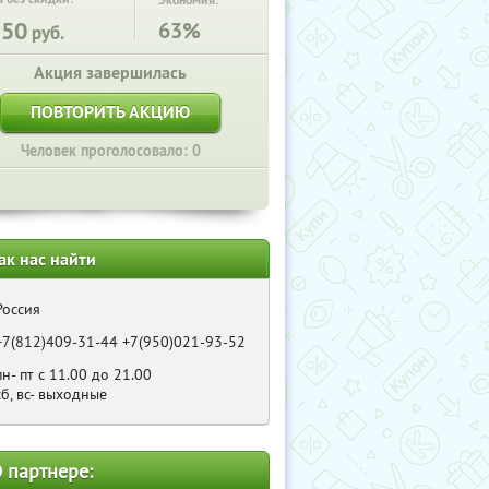
Экономия:
250
63%
руб.
Акция завершилась
ПОВТОРИТЬ АКЦИЮ
Человек проголосовало: 0
ак нас найти
Россия
+7(812)409-31-44 +7(950)021-93-52
пн- пт с 11.00 до 21.00
сб, вс- выходные
 партнере: