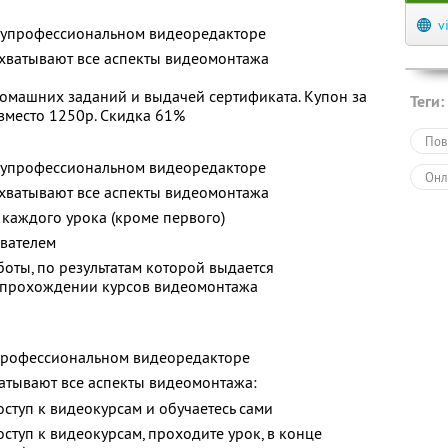
v
лупрофессиональном видеоредакторе
охватывают все аспекты видеомонтажа
омашних заданий и выдачей сертификата. Купон за
Теги:
. вместо 1250р. Скидка 61%
Пов
лупрофессиональном видеоредакторе
Онл
охватывают все аспекты видеомонтажа
каждого урока (кроме первого)
вателем
ты, по результатам которой выдается
 прохождении курсов видеомонтажа
профессиональном видеоредакторе
атывают все аспекты видеомонтажа:
оступ к видеокурсам и обучаетесь сами
ступ к видеокурсам, проходите урок, в конце