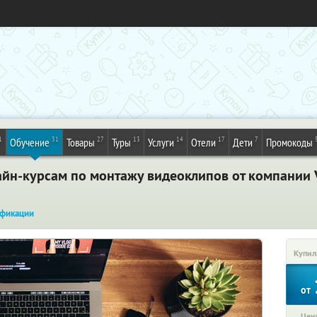
1
31
27
13
14
17
7
Обучение
Товары
Туры
Услуги
Отели
Дети
Промокоды
йн-курсам по монтажу видеоклипов от компании V
фикации
Купил
от
Цена