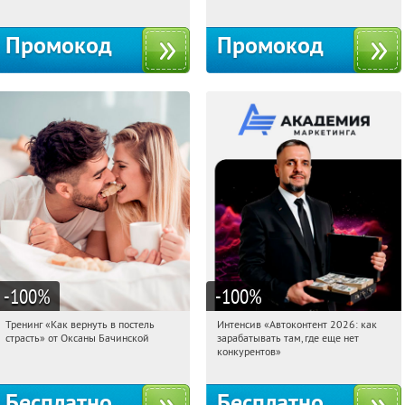
Промокод
Промокод
-100
%
-100
%
Тренинг «Как вернуть в постель
Интенсив «Автоконтент 2026: как
12:57:40
Получили:
16
12:57:40
Получили:
4
страсть» от Оксаны Бачинской
зарабатывать там, где еще нет
Россия
Россия
конкурентов»
Бесплатно
Бесплатно