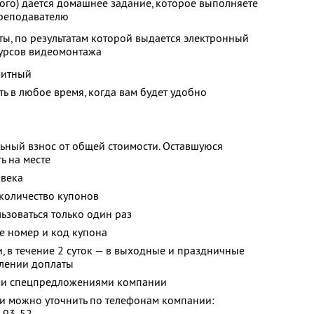
ого) дается домашнее задание, которое выполняете
преподавателю
ы, по результатам которой выдается электронный
урсов видеомонтажа
митный
 в любое время, когда вам будет удобно
ьный взнос от общей стоимости. Оставшуюся
ь на месте
овека
количество купонов
зоваться только один раз
те номер и код купона
и, в течение 2 суток — в выходные и праздничные
влении доплаты
ими спецпредложениями компании
 можно уточнить по телефонам компании:
1-93-52