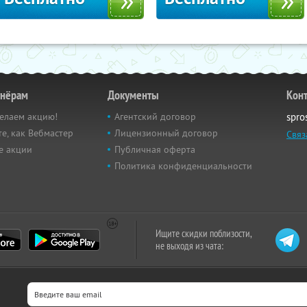
тнёрам
Документы
Кон
елаем акцию!
Агентский договор
spro
е, как Вебмастер
Лицензионный договор
Связ
е акции
Публичная оферта
Политика конфиденциальности
Ищите скидки поблизости,
не выходя из чата: