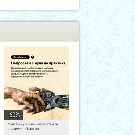
-60
%
Онлайн-курсы по нейросетям от
12:57:40
Получили:
7
академии «Эдюсон»
Москва