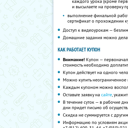
каждого урока (кроме перв
и высылаете на проверку 
выполнение финальной работ
сертификат о прохождении к
Доступ к видеоурокам — безли
Домашние задания можно делать
КАК РАБОТАЕТ КУПОН
Внимание!
Купон — первоначал
стоимость необходимо доплатит
Купон действует на одного чел
Можно купить неограниченное 
Каждым купоном можно восполь
Оставьте заявку на
сайте
, укажи
В течение суток — в рабочие дн
дни придет письмо об осущест
Скидка не суммируется с друг
Информацию по условиям акции
+7 (812) 409-31-44,
+7 (950) 02