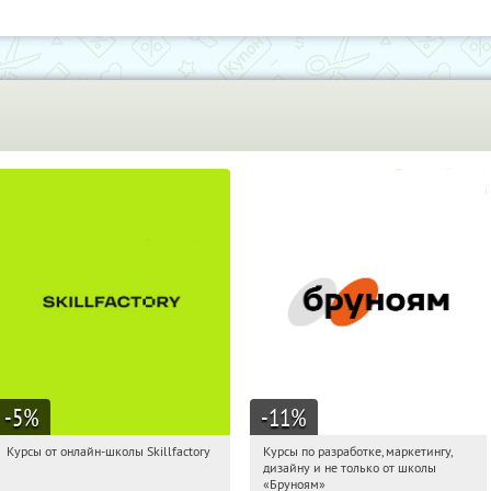
-5
%
-11
%
Курсы от онлайн-школы Skillfactory
Курсы по разработке, маркетингу,
12:57:40
Получи первым!
12:57:40
Получи первым!
дизайну и не только от школы
Россия
Россия
«Бруноям»